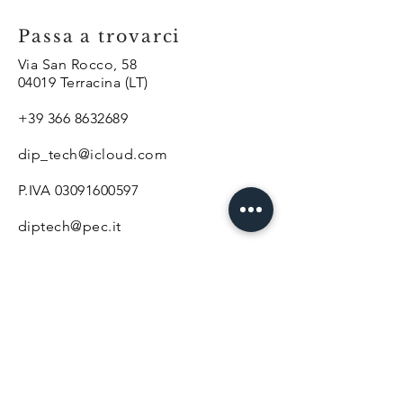
Passa a trovarci
Via San Rocco, 58
04019 Terracina (LT)
+39 366 8632689
dip_tech@icloud.com
P.IVA
03091600597
diptech@pec.it
Orari negozio
Lunedì-Sabato 9:00-13:00 17:00-
20:00