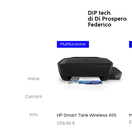
DiP tech
di Di Prospero
Federico
Multifunzione
Home
Contatti
Vista rapida
Info
HP Smart Tank Wireless 455
M
E
Prezzo
259,90 €